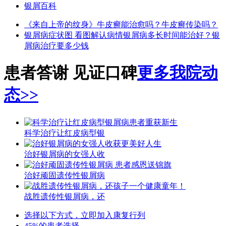
银屑百科
《来自上帝的纹身》
牛皮癣能治愈吗？
牛皮癣传染吗？
银屑病症状图 看图解认病情
银屑病多长时间能治好？
银
屑病治疗要多少钱
患者答谢 见证口碑
更多我院动
态>>
科学治疗让红皮病型银
治好银屑病的女强人收
治好顽固遗传性银屑病
战胜遗传性银屑病，还
选择以下方式，立即加入康复行列
45%的患者选择