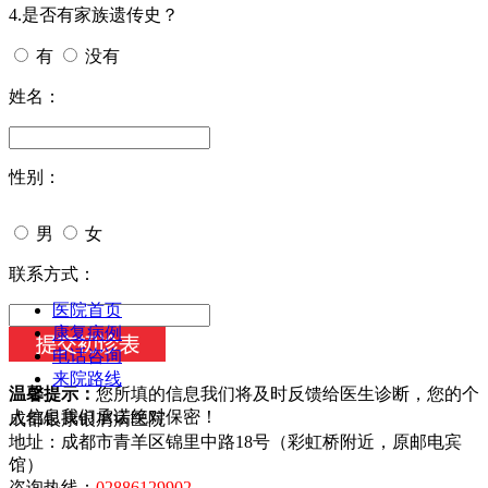
4.是否有家族遗传史？
有
没有
姓名：
性别：
男
女
今天日期：
联系方式：
医院首页
康复病例
电话咨询
来院路线
温馨提示：
您所填的信息我们将及时反馈给医生诊断，您的个
人信息我们承诺绝对保密！
成都银康银屑病医院
地址：成都市青羊区锦里中路18号（彩虹桥附近，原邮电宾
馆）
咨询热线：
02886129902