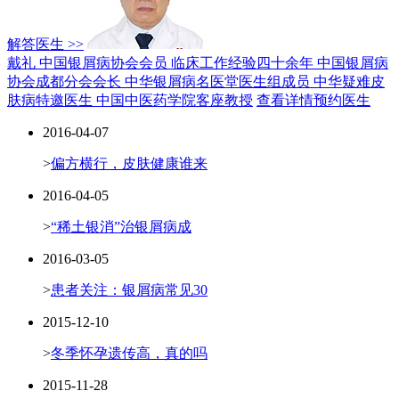
解答医生 >>
戴礼 中国银屑病协会会员
临床工作经验四十余年
中国银屑病
协会成都分会会长
中华银屑病名医堂医生组成员
中华疑难皮
肤病特邀医生
中国中医药学院客座教授
查看详情
预约医生
2016-04-07
>
偏方横行，皮肤健康谁来
2016-04-05
>
“稀土银消”治银屑病成
2016-03-05
>
患者关注：银屑病常见30
2015-12-10
>
冬季怀孕遗传高，真的吗
2015-11-28