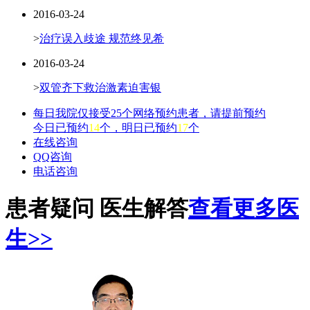
2016-03-24
>
治疗误入歧途 规范终见希
2016-03-24
>
双管齐下救治激素迫害银
每日我院仅接受25个网络预约患者，请提前预约
今日已预约
14
个，明日已预约
17
个
在线咨询
QQ咨询
电话咨询
患者疑问 医生解答
查看更多医
生>>