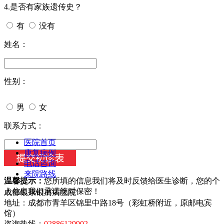
4.是否有家族遗传史？
有
没有
姓名：
性别：
男
女
今天日期：
联系方式：
医院首页
康复病例
电话咨询
来院路线
温馨提示：
您所填的信息我们将及时反馈给医生诊断，您的个
人信息我们承诺绝对保密！
成都银康银屑病医院
地址：成都市青羊区锦里中路18号（彩虹桥附近，原邮电宾
馆）
咨询热线：
02886129902