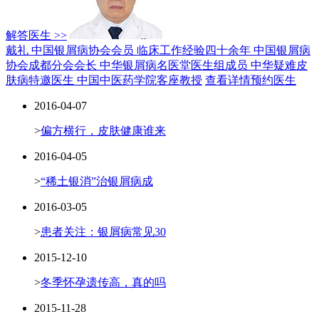
解答医生 >>
戴礼 中国银屑病协会会员
临床工作经验四十余年
中国银屑病
协会成都分会会长
中华银屑病名医堂医生组成员
中华疑难皮
肤病特邀医生
中国中医药学院客座教授
查看详情
预约医生
2016-04-07
>
偏方横行，皮肤健康谁来
2016-04-05
>
“稀土银消”治银屑病成
2016-03-05
>
患者关注：银屑病常见30
2015-12-10
>
冬季怀孕遗传高，真的吗
2015-11-28