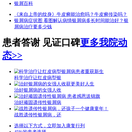
银屑百科
《来自上帝的纹身》
牛皮癣能治愈吗？
牛皮癣传染吗？
银屑病症状图 看图解认病情
银屑病多长时间能治好？
银
屑病治疗要多少钱
患者答谢 见证口碑
更多我院动
态>>
科学治疗让红皮病型银
治好银屑病的女强人收
治好顽固遗传性银屑病
战胜遗传性银屑病，还
选择以下方式，立即加入康复行列
45%的患者选择