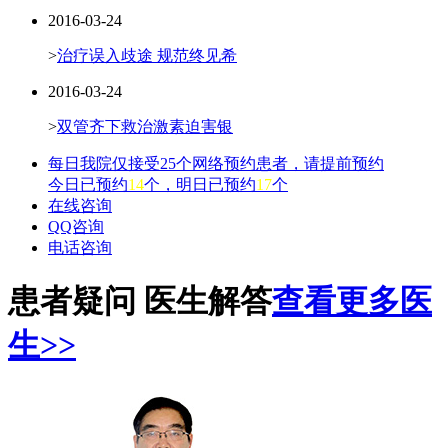
2016-03-24
>
治疗误入歧途 规范终见希
2016-03-24
>
双管齐下救治激素迫害银
每日我院仅接受25个网络预约患者，请提前预约
今日已预约
14
个，明日已预约
17
个
在线咨询
QQ咨询
电话咨询
患者疑问 医生解答
查看更多医
生>>