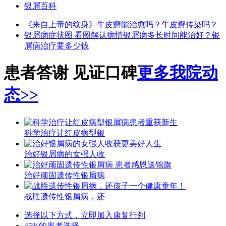
银屑百科
《来自上帝的纹身》
牛皮癣能治愈吗？
牛皮癣传染吗？
银屑病症状图 看图解认病情
银屑病多长时间能治好？
银
屑病治疗要多少钱
患者答谢 见证口碑
更多我院动
态>>
科学治疗让红皮病型银
治好银屑病的女强人收
治好顽固遗传性银屑病
战胜遗传性银屑病，还
选择以下方式，立即加入康复行列
45%的患者选择