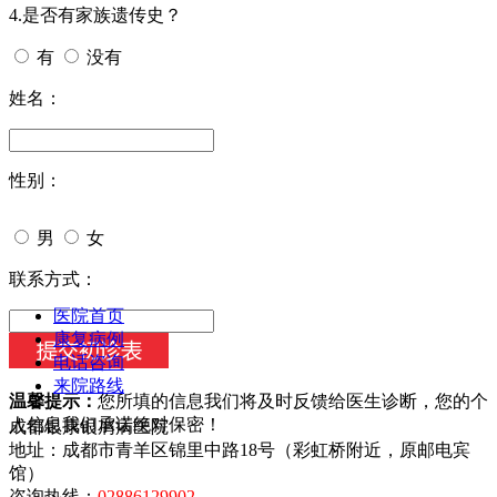
4.是否有家族遗传史？
有
没有
姓名：
性别：
男
女
今天日期：
联系方式：
医院首页
康复病例
电话咨询
来院路线
温馨提示：
您所填的信息我们将及时反馈给医生诊断，您的个
人信息我们承诺绝对保密！
成都银康银屑病医院
地址：成都市青羊区锦里中路18号（彩虹桥附近，原邮电宾
馆）
咨询热线：
02886129902