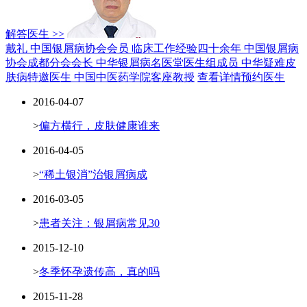
解答医生 >>
戴礼 中国银屑病协会会员
临床工作经验四十余年
中国银屑病
协会成都分会会长
中华银屑病名医堂医生组成员
中华疑难皮
肤病特邀医生
中国中医药学院客座教授
查看详情
预约医生
2016-04-07
>
偏方横行，皮肤健康谁来
2016-04-05
>
“稀土银消”治银屑病成
2016-03-05
>
患者关注：银屑病常见30
2015-12-10
>
冬季怀孕遗传高，真的吗
2015-11-28