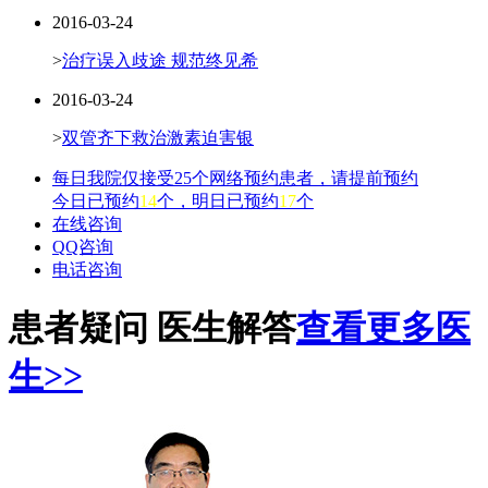
2016-03-24
>
治疗误入歧途 规范终见希
2016-03-24
>
双管齐下救治激素迫害银
每日我院仅接受25个网络预约患者，请提前预约
今日已预约
14
个，明日已预约
17
个
在线咨询
QQ咨询
电话咨询
患者疑问 医生解答
查看更多医
生>>