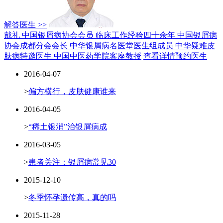
解答医生 >>
戴礼 中国银屑病协会会员
临床工作经验四十余年
中国银屑病
协会成都分会会长
中华银屑病名医堂医生组成员
中华疑难皮
肤病特邀医生
中国中医药学院客座教授
查看详情
预约医生
2016-04-07
>
偏方横行，皮肤健康谁来
2016-04-05
>
“稀土银消”治银屑病成
2016-03-05
>
患者关注：银屑病常见30
2015-12-10
>
冬季怀孕遗传高，真的吗
2015-11-28