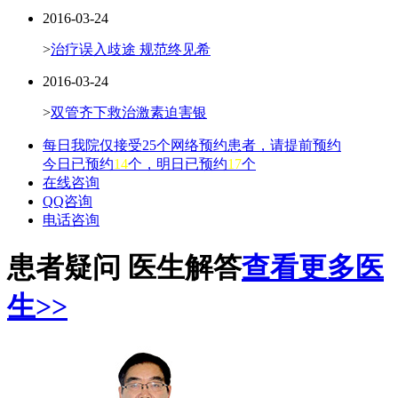
2016-03-24
>
治疗误入歧途 规范终见希
2016-03-24
>
双管齐下救治激素迫害银
每日我院仅接受25个网络预约患者，请提前预约
今日已预约
14
个，明日已预约
17
个
在线咨询
QQ咨询
电话咨询
患者疑问 医生解答
查看更多医
生>>