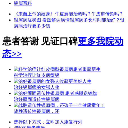
银屑百科
《来自上帝的纹身》
牛皮癣能治愈吗？
牛皮癣传染吗？
银屑病症状图 看图解认病情
银屑病多长时间能治好？
银
屑病治疗要多少钱
患者答谢 见证口碑
更多我院动
态>>
科学治疗让红皮病型银
治好银屑病的女强人收
治好顽固遗传性银屑病
战胜遗传性银屑病，还
选择以下方式，立即加入康复行列
45%的患者选择