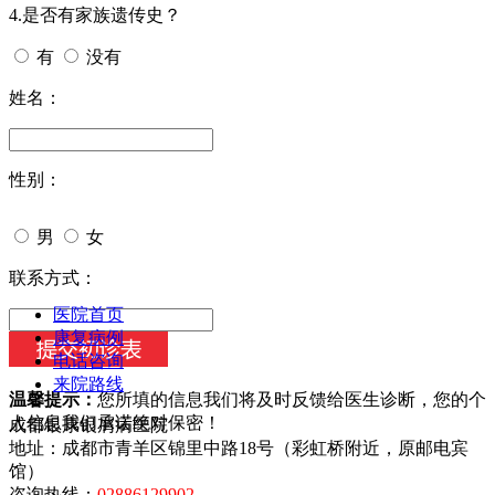
4.是否有家族遗传史？
有
没有
姓名：
性别：
男
女
今天日期：
联系方式：
医院首页
康复病例
电话咨询
来院路线
温馨提示：
您所填的信息我们将及时反馈给医生诊断，您的个
人信息我们承诺绝对保密！
成都银康银屑病医院
地址：成都市青羊区锦里中路18号（彩虹桥附近，原邮电宾
馆）
咨询热线：
02886129902