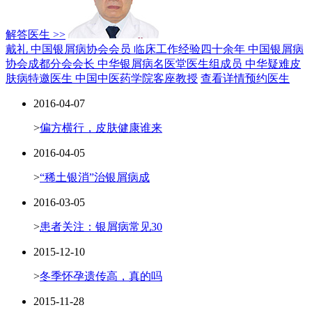
解答医生 >>
戴礼 中国银屑病协会会员
临床工作经验四十余年
中国银屑病
协会成都分会会长
中华银屑病名医堂医生组成员
中华疑难皮
肤病特邀医生
中国中医药学院客座教授
查看详情
预约医生
2016-04-07
>
偏方横行，皮肤健康谁来
2016-04-05
>
“稀土银消”治银屑病成
2016-03-05
>
患者关注：银屑病常见30
2015-12-10
>
冬季怀孕遗传高，真的吗
2015-11-28