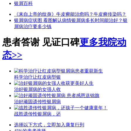
银屑百科
《来自上帝的纹身》
牛皮癣能治愈吗？
牛皮癣传染吗？
银屑病症状图 看图解认病情
银屑病多长时间能治好？
银
屑病治疗要多少钱
患者答谢 见证口碑
更多我院动
态>>
科学治疗让红皮病型银
治好银屑病的女强人收
治好顽固遗传性银屑病
战胜遗传性银屑病，还
选择以下方式，立即加入康复行列
45%的患者选择