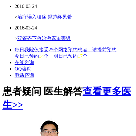
2016-03-24
>
治疗误入歧途 规范终见希
2016-03-24
>
双管齐下救治激素迫害银
每日我院仅接受25个网络预约患者，请提前预约
今日已预约
14
个，明日已预约
17
个
在线咨询
QQ咨询
电话咨询
患者疑问 医生解答
查看更多医
生>>