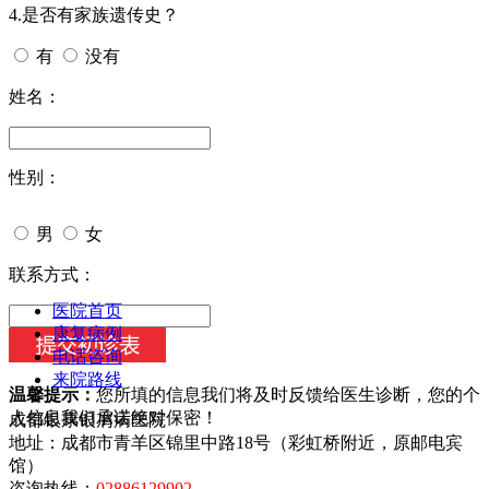
4.是否有家族遗传史？
有
没有
姓名：
性别：
男
女
今天日期：
联系方式：
医院首页
康复病例
电话咨询
来院路线
温馨提示：
您所填的信息我们将及时反馈给医生诊断，您的个
人信息我们承诺绝对保密！
成都银康银屑病医院
地址：成都市青羊区锦里中路18号（彩虹桥附近，原邮电宾
馆）
咨询热线：
02886129902