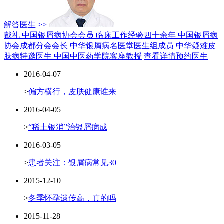
解答医生 >>
戴礼 中国银屑病协会会员
临床工作经验四十余年
中国银屑病
协会成都分会会长
中华银屑病名医堂医生组成员
中华疑难皮
肤病特邀医生
中国中医药学院客座教授
查看详情
预约医生
2016-04-07
>
偏方横行，皮肤健康谁来
2016-04-05
>
“稀土银消”治银屑病成
2016-03-05
>
患者关注：银屑病常见30
2015-12-10
>
冬季怀孕遗传高，真的吗
2015-11-28