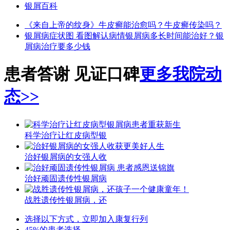
银屑百科
《来自上帝的纹身》
牛皮癣能治愈吗？
牛皮癣传染吗？
银屑病症状图 看图解认病情
银屑病多长时间能治好？
银
屑病治疗要多少钱
患者答谢 见证口碑
更多我院动
态>>
科学治疗让红皮病型银
治好银屑病的女强人收
治好顽固遗传性银屑病
战胜遗传性银屑病，还
选择以下方式，立即加入康复行列
45%的患者选择