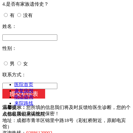
4.是否有家族遗传史？
有
没有
姓名：
性别：
男
女
今天日期：
联系方式：
医院首页
康复病例
电话咨询
来院路线
温馨提示：
您所填的信息我们将及时反馈给医生诊断，您的个
人信息我们承诺绝对保密！
成都银康银屑病医院
地址：成都市青羊区锦里中路18号（彩虹桥附近，原邮电宾
馆）
咨询热线：
02886129902