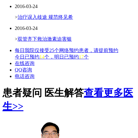
2016-03-24
>
治疗误入歧途 规范终见希
2016-03-24
>
双管齐下救治激素迫害银
每日我院仅接受25个网络预约患者，请提前预约
今日已预约
14
个，明日已预约
17
个
在线咨询
QQ咨询
电话咨询
患者疑问 医生解答
查看更多医
生>>