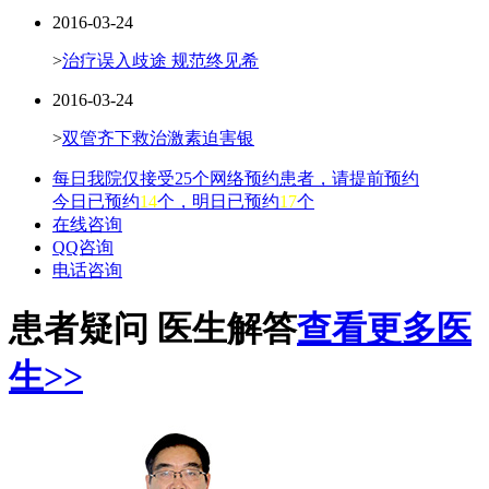
2016-03-24
>
治疗误入歧途 规范终见希
2016-03-24
>
双管齐下救治激素迫害银
每日我院仅接受25个网络预约患者，请提前预约
今日已预约
14
个，明日已预约
17
个
在线咨询
QQ咨询
电话咨询
患者疑问 医生解答
查看更多医
生>>