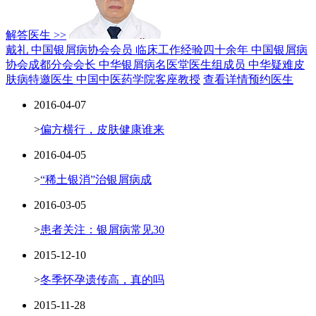
解答医生 >>
戴礼 中国银屑病协会会员
临床工作经验四十余年
中国银屑病
协会成都分会会长
中华银屑病名医堂医生组成员
中华疑难皮
肤病特邀医生
中国中医药学院客座教授
查看详情
预约医生
2016-04-07
>
偏方横行，皮肤健康谁来
2016-04-05
>
“稀土银消”治银屑病成
2016-03-05
>
患者关注：银屑病常见30
2015-12-10
>
冬季怀孕遗传高，真的吗
2015-11-28