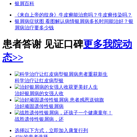
银屑百科
《来自上帝的纹身》
牛皮癣能治愈吗？
牛皮癣传染吗？
银屑病症状图 看图解认病情
银屑病多长时间能治好？
银
屑病治疗要多少钱
患者答谢 见证口碑
更多我院动
态>>
科学治疗让红皮病型银
治好银屑病的女强人收
治好顽固遗传性银屑病
战胜遗传性银屑病，还
选择以下方式，立即加入康复行列
45%的患者选择