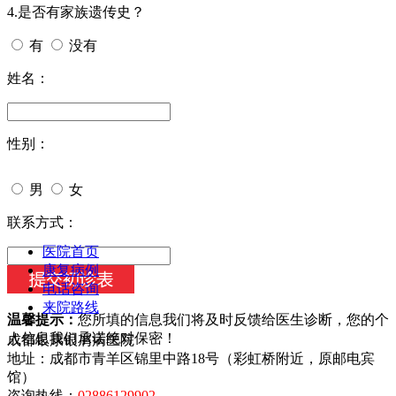
4.是否有家族遗传史？
有
没有
姓名：
性别：
男
女
今天日期：
联系方式：
医院首页
康复病例
电话咨询
来院路线
温馨提示：
您所填的信息我们将及时反馈给医生诊断，您的个
人信息我们承诺绝对保密！
成都银康银屑病医院
地址：成都市青羊区锦里中路18号（彩虹桥附近，原邮电宾
馆）
咨询热线：
02886129902