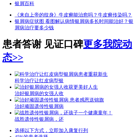
银屑百科
《来自上帝的纹身》
牛皮癣能治愈吗？
牛皮癣传染吗？
银屑病症状图 看图解认病情
银屑病多长时间能治好？
银
屑病治疗要多少钱
患者答谢 见证口碑
更多我院动
态>>
科学治疗让红皮病型银
治好银屑病的女强人收
治好顽固遗传性银屑病
战胜遗传性银屑病，还
选择以下方式，立即加入康复行列
45%的患者选择