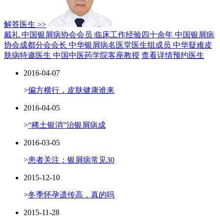
解答医生 >>
戴礼 中国银屑病协会会员
临床工作经验四十余年
中国银屑病
协会成都分会会长
中华银屑病名医堂医生组成员
中华疑难皮
肤病特邀医生
中国中医药学院客座教授
查看详情
预约医生
2016-04-07
>
偏方横行，皮肤健康谁来
2016-04-05
>
“稀土银消”治银屑病成
2016-03-05
>
患者关注：银屑病常见30
2015-12-10
>
冬季怀孕遗传高，真的吗
2015-11-28