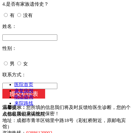
4.是否有家族遗传史？
有
没有
姓名：
性别：
男
女
今天日期：
联系方式：
医院首页
康复病例
电话咨询
来院路线
温馨提示：
您所填的信息我们将及时反馈给医生诊断，您的个
人信息我们承诺绝对保密！
成都银康银屑病医院
地址：成都市青羊区锦里中路18号（彩虹桥附近，原邮电宾
馆）
咨询热线：
02886129902