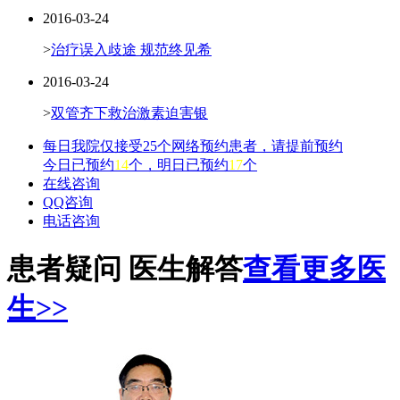
2016-03-24
>
治疗误入歧途 规范终见希
2016-03-24
>
双管齐下救治激素迫害银
每日我院仅接受25个网络预约患者，请提前预约
今日已预约
14
个，明日已预约
17
个
在线咨询
QQ咨询
电话咨询
患者疑问 医生解答
查看更多医
生>>