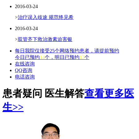
2016-03-24
>
治疗误入歧途 规范终见希
2016-03-24
>
双管齐下救治激素迫害银
每日我院仅接受25个网络预约患者，请提前预约
今日已预约
14
个，明日已预约
17
个
在线咨询
QQ咨询
电话咨询
患者疑问 医生解答
查看更多医
生>>