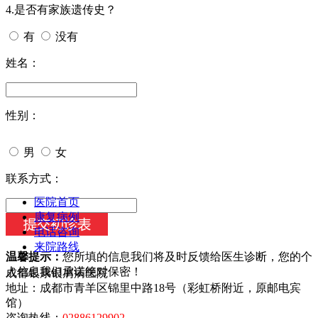
4.是否有家族遗传史？
有
没有
姓名：
性别：
男
女
今天日期：
联系方式：
医院首页
康复病例
电话咨询
来院路线
温馨提示：
您所填的信息我们将及时反馈给医生诊断，您的个
人信息我们承诺绝对保密！
成都银康银屑病医院
地址：成都市青羊区锦里中路18号（彩虹桥附近，原邮电宾
馆）
咨询热线：
02886129902