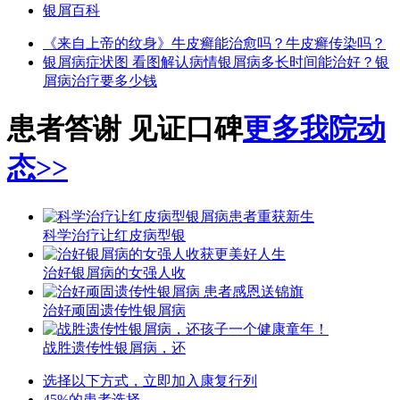
银屑百科
《来自上帝的纹身》
牛皮癣能治愈吗？
牛皮癣传染吗？
银屑病症状图 看图解认病情
银屑病多长时间能治好？
银
屑病治疗要多少钱
患者答谢 见证口碑
更多我院动
态>>
科学治疗让红皮病型银
治好银屑病的女强人收
治好顽固遗传性银屑病
战胜遗传性银屑病，还
选择以下方式，立即加入康复行列
45%的患者选择