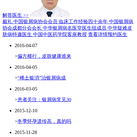
解答医生 >>
戴礼 中国银屑病协会会员
临床工作经验四十余年
中国银屑病
协会成都分会会长
中华银屑病名医堂医生组成员
中华疑难皮
肤病特邀医生
中国中医药学院客座教授
查看详情
预约医生
2016-04-07
>
偏方横行，皮肤健康谁来
2016-04-05
>
“稀土银消”治银屑病成
2016-03-05
>
患者关注：银屑病常见30
2015-12-10
>
冬季怀孕遗传高，真的吗
2015-11-28