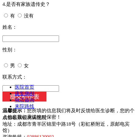
4.是否有家族遗传史？
有
没有
姓名：
性别：
男
女
今天日期：
联系方式：
医院首页
康复病例
电话咨询
来院路线
温馨提示：
您所填的信息我们将及时反馈给医生诊断，您的个
人信息我们承诺绝对保密！
成都银康银屑病医院
地址：成都市青羊区锦里中路18号（彩虹桥附近，原邮电宾
馆）
咨询热线：
02886129902