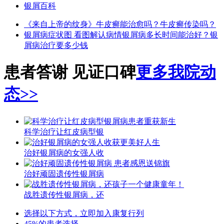
银屑百科
《来自上帝的纹身》
牛皮癣能治愈吗？
牛皮癣传染吗？
银屑病症状图 看图解认病情
银屑病多长时间能治好？
银
屑病治疗要多少钱
患者答谢 见证口碑
更多我院动
态>>
科学治疗让红皮病型银
治好银屑病的女强人收
治好顽固遗传性银屑病
战胜遗传性银屑病，还
选择以下方式，立即加入康复行列
45%的患者选择