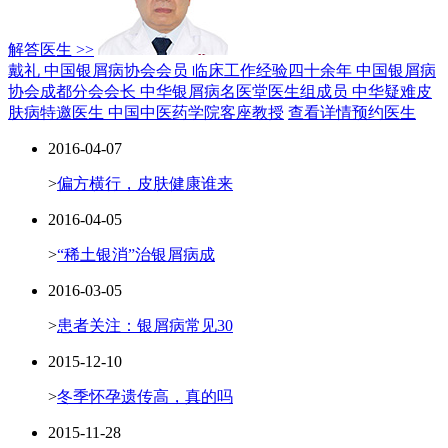
解答医生 >>
戴礼 中国银屑病协会会员
临床工作经验四十余年
中国银屑病
协会成都分会会长
中华银屑病名医堂医生组成员
中华疑难皮
肤病特邀医生
中国中医药学院客座教授
查看详情
预约医生
2016-04-07
>
偏方横行，皮肤健康谁来
2016-04-05
>
“稀土银消”治银屑病成
2016-03-05
>
患者关注：银屑病常见30
2015-12-10
>
冬季怀孕遗传高，真的吗
2015-11-28