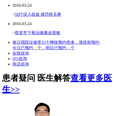
2016-03-24
>
治疗误入歧途 规范终见希
2016-03-24
>
双管齐下救治激素迫害银
每日我院仅接受25个网络预约患者，请提前预约
今日已预约
14
个，明日已预约
17
个
在线咨询
QQ咨询
电话咨询
患者疑问 医生解答
查看更多医
生>>