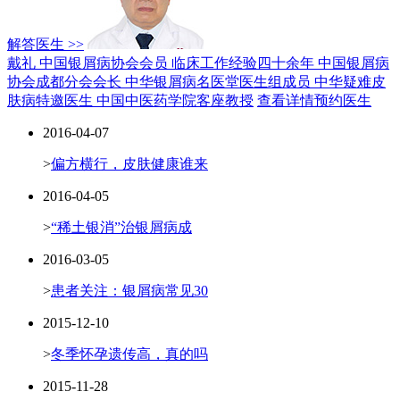
解答医生 >>
戴礼 中国银屑病协会会员
临床工作经验四十余年
中国银屑病
协会成都分会会长
中华银屑病名医堂医生组成员
中华疑难皮
肤病特邀医生
中国中医药学院客座教授
查看详情
预约医生
2016-04-07
>
偏方横行，皮肤健康谁来
2016-04-05
>
“稀土银消”治银屑病成
2016-03-05
>
患者关注：银屑病常见30
2015-12-10
>
冬季怀孕遗传高，真的吗
2015-11-28