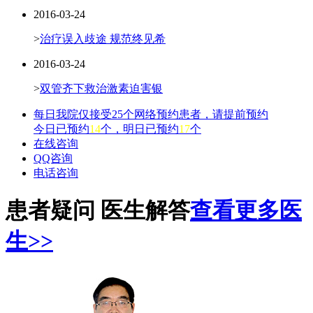
2016-03-24
>
治疗误入歧途 规范终见希
2016-03-24
>
双管齐下救治激素迫害银
每日我院仅接受25个网络预约患者，请提前预约
今日已预约
14
个，明日已预约
17
个
在线咨询
QQ咨询
电话咨询
患者疑问 医生解答
查看更多医
生>>