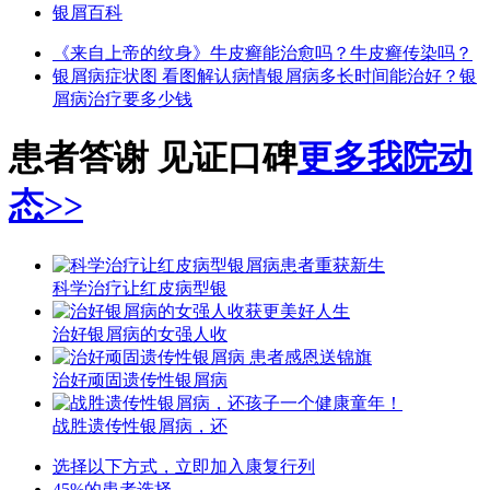
银屑百科
《来自上帝的纹身》
牛皮癣能治愈吗？
牛皮癣传染吗？
银屑病症状图 看图解认病情
银屑病多长时间能治好？
银
屑病治疗要多少钱
患者答谢 见证口碑
更多我院动
态>>
科学治疗让红皮病型银
治好银屑病的女强人收
治好顽固遗传性银屑病
战胜遗传性银屑病，还
选择以下方式，立即加入康复行列
45%的患者选择