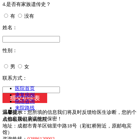
4.是否有家族遗传史？
有
没有
姓名：
性别：
男
女
今天日期：
联系方式：
医院首页
康复病例
电话咨询
来院路线
温馨提示：
您所填的信息我们将及时反馈给医生诊断，您的个
人信息我们承诺绝对保密！
成都银康银屑病医院
地址：成都市青羊区锦里中路18号（彩虹桥附近，原邮电宾
馆）
咨询热线：
02886129902