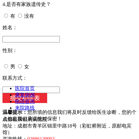
4.是否有家族遗传史？
有
没有
姓名：
性别：
男
女
今天日期：
联系方式：
医院首页
康复病例
电话咨询
来院路线
温馨提示：
您所填的信息我们将及时反馈给医生诊断，您的个
人信息我们承诺绝对保密！
成都银康银屑病医院
地址：成都市青羊区锦里中路18号（彩虹桥附近，原邮电宾
馆）
咨询热线：
02886129902