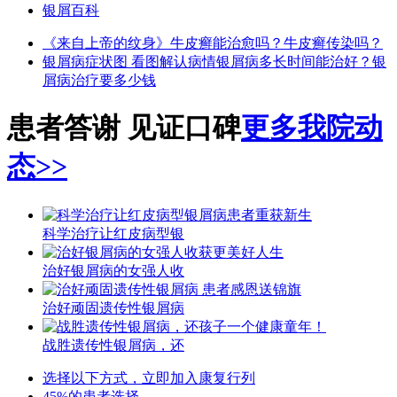
银屑百科
《来自上帝的纹身》
牛皮癣能治愈吗？
牛皮癣传染吗？
银屑病症状图 看图解认病情
银屑病多长时间能治好？
银
屑病治疗要多少钱
患者答谢 见证口碑
更多我院动
态>>
科学治疗让红皮病型银
治好银屑病的女强人收
治好顽固遗传性银屑病
战胜遗传性银屑病，还
选择以下方式，立即加入康复行列
45%的患者选择