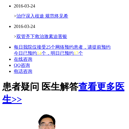
2016-03-24
>
治疗误入歧途 规范终见希
2016-03-24
>
双管齐下救治激素迫害银
每日我院仅接受25个网络预约患者，请提前预约
今日已预约
14
个，明日已预约
17
个
在线咨询
QQ咨询
电话咨询
患者疑问 医生解答
查看更多医
生>>