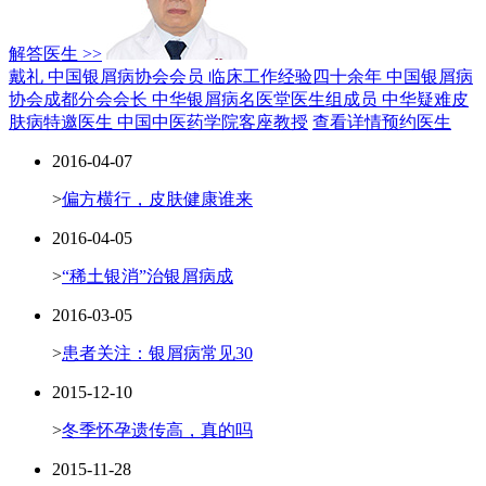
解答医生 >>
戴礼 中国银屑病协会会员
临床工作经验四十余年
中国银屑病
协会成都分会会长
中华银屑病名医堂医生组成员
中华疑难皮
肤病特邀医生
中国中医药学院客座教授
查看详情
预约医生
2016-04-07
>
偏方横行，皮肤健康谁来
2016-04-05
>
“稀土银消”治银屑病成
2016-03-05
>
患者关注：银屑病常见30
2015-12-10
>
冬季怀孕遗传高，真的吗
2015-11-28