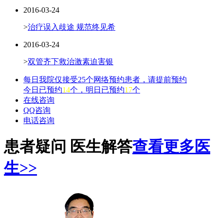
2016-03-24
>
治疗误入歧途 规范终见希
2016-03-24
>
双管齐下救治激素迫害银
每日我院仅接受25个网络预约患者，请提前预约
今日已预约
14
个，明日已预约
17
个
在线咨询
QQ咨询
电话咨询
患者疑问 医生解答
查看更多医
生>>