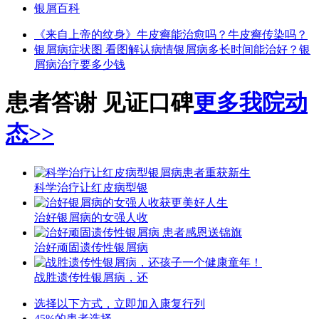
银屑百科
《来自上帝的纹身》
牛皮癣能治愈吗？
牛皮癣传染吗？
银屑病症状图 看图解认病情
银屑病多长时间能治好？
银
屑病治疗要多少钱
患者答谢 见证口碑
更多我院动
态>>
科学治疗让红皮病型银
治好银屑病的女强人收
治好顽固遗传性银屑病
战胜遗传性银屑病，还
选择以下方式，立即加入康复行列
45%的患者选择