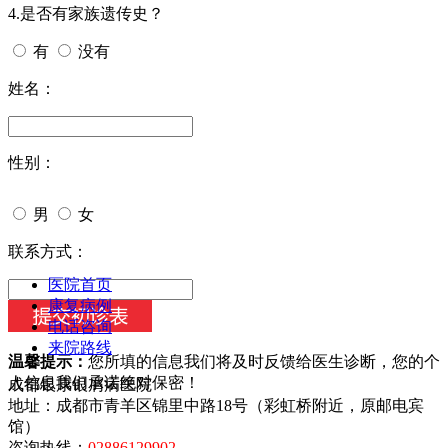
4.是否有家族遗传史？
有
没有
姓名：
性别：
男
女
今天日期：
联系方式：
医院首页
康复病例
电话咨询
来院路线
温馨提示：
您所填的信息我们将及时反馈给医生诊断，您的个
人信息我们承诺绝对保密！
成都银康银屑病医院
地址：成都市青羊区锦里中路18号（彩虹桥附近，原邮电宾
馆）
咨询热线：
02886129902