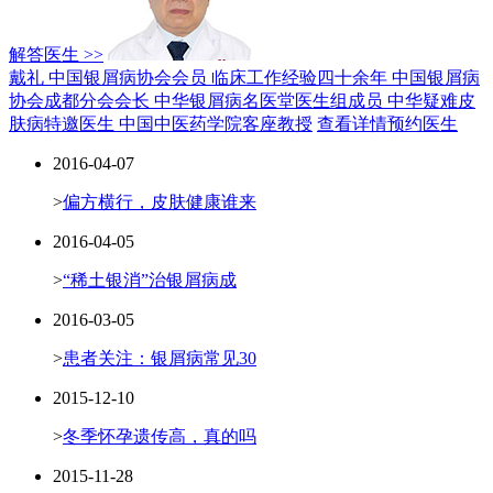
解答医生 >>
戴礼 中国银屑病协会会员
临床工作经验四十余年
中国银屑病
协会成都分会会长
中华银屑病名医堂医生组成员
中华疑难皮
肤病特邀医生
中国中医药学院客座教授
查看详情
预约医生
2016-04-07
>
偏方横行，皮肤健康谁来
2016-04-05
>
“稀土银消”治银屑病成
2016-03-05
>
患者关注：银屑病常见30
2015-12-10
>
冬季怀孕遗传高，真的吗
2015-11-28