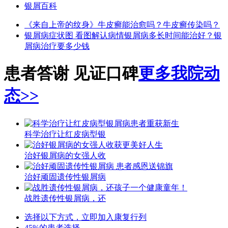
银屑百科
《来自上帝的纹身》
牛皮癣能治愈吗？
牛皮癣传染吗？
银屑病症状图 看图解认病情
银屑病多长时间能治好？
银
屑病治疗要多少钱
患者答谢 见证口碑
更多我院动
态>>
科学治疗让红皮病型银
治好银屑病的女强人收
治好顽固遗传性银屑病
战胜遗传性银屑病，还
选择以下方式，立即加入康复行列
45%的患者选择