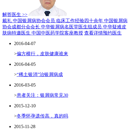
解答医生 >>
戴礼 中国银屑病协会会员
临床工作经验四十余年
中国银屑病
协会成都分会会长
中华银屑病名医堂医生组成员
中华疑难皮
肤病特邀医生
中国中医药学院客座教授
查看详情
预约医生
2016-04-07
>
偏方横行，皮肤健康谁来
2016-04-05
>
“稀土银消”治银屑病成
2016-03-05
>
患者关注：银屑病常见30
2015-12-10
>
冬季怀孕遗传高，真的吗
2015-11-28