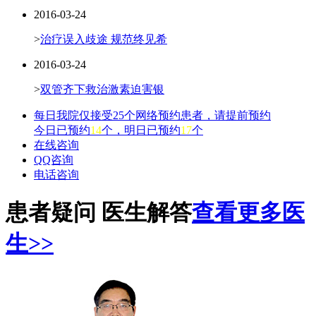
2016-03-24
>
治疗误入歧途 规范终见希
2016-03-24
>
双管齐下救治激素迫害银
每日我院仅接受25个网络预约患者，请提前预约
今日已预约
14
个，明日已预约
17
个
在线咨询
QQ咨询
电话咨询
患者疑问 医生解答
查看更多医
生>>