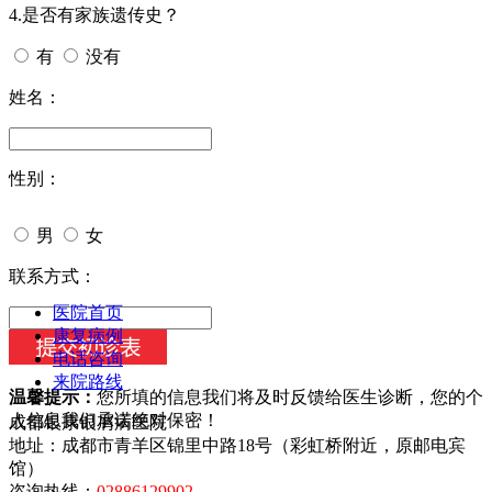
4.是否有家族遗传史？
有
没有
姓名：
性别：
男
女
今天日期：
联系方式：
医院首页
康复病例
电话咨询
来院路线
温馨提示：
您所填的信息我们将及时反馈给医生诊断，您的个
人信息我们承诺绝对保密！
成都银康银屑病医院
地址：成都市青羊区锦里中路18号（彩虹桥附近，原邮电宾
馆）
咨询热线：
02886129902