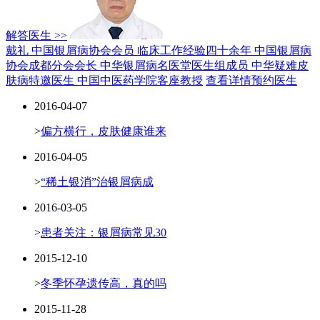
解答医生 >>
戴礼 中国银屑病协会会员
临床工作经验四十余年
中国银屑病
协会成都分会会长
中华银屑病名医堂医生组成员
中华疑难皮
肤病特邀医生
中国中医药学院客座教授
查看详情
预约医生
2016-04-07
>
偏方横行，皮肤健康谁来
2016-04-05
>
“稀土银消”治银屑病成
2016-03-05
>
患者关注：银屑病常见30
2015-12-10
>
冬季怀孕遗传高，真的吗
2015-11-28