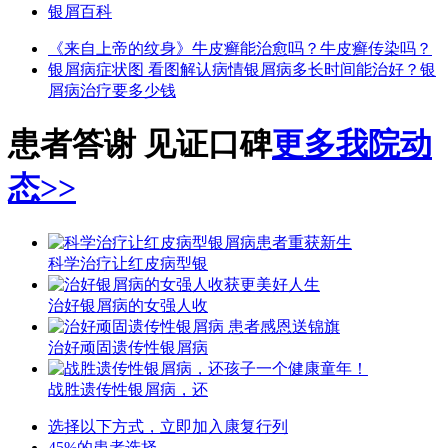
银屑百科
《来自上帝的纹身》
牛皮癣能治愈吗？
牛皮癣传染吗？
银屑病症状图 看图解认病情
银屑病多长时间能治好？
银
屑病治疗要多少钱
患者答谢 见证口碑
更多我院动
态>>
科学治疗让红皮病型银
治好银屑病的女强人收
治好顽固遗传性银屑病
战胜遗传性银屑病，还
选择以下方式，立即加入康复行列
45%的患者选择