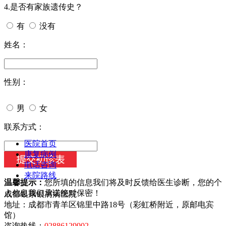
4.是否有家族遗传史？
有
没有
姓名：
性别：
男
女
今天日期：
联系方式：
医院首页
康复病例
电话咨询
来院路线
温馨提示：
您所填的信息我们将及时反馈给医生诊断，您的个
人信息我们承诺绝对保密！
成都银康银屑病医院
地址：成都市青羊区锦里中路18号（彩虹桥附近，原邮电宾
馆）
咨询热线：
02886129902