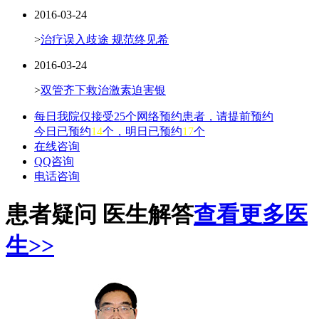
2016-03-24
>
治疗误入歧途 规范终见希
2016-03-24
>
双管齐下救治激素迫害银
每日我院仅接受25个网络预约患者，请提前预约
今日已预约
14
个，明日已预约
17
个
在线咨询
QQ咨询
电话咨询
患者疑问 医生解答
查看更多医
生>>