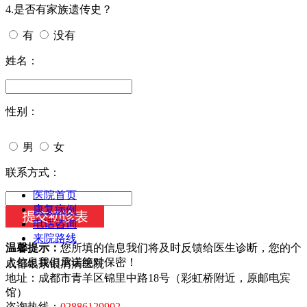
4.是否有家族遗传史？
有
没有
姓名：
性别：
男
女
今天日期：
联系方式：
医院首页
康复病例
电话咨询
来院路线
温馨提示：
您所填的信息我们将及时反馈给医生诊断，您的个
人信息我们承诺绝对保密！
成都银康银屑病医院
地址：成都市青羊区锦里中路18号（彩虹桥附近，原邮电宾
馆）
咨询热线：
02886129902