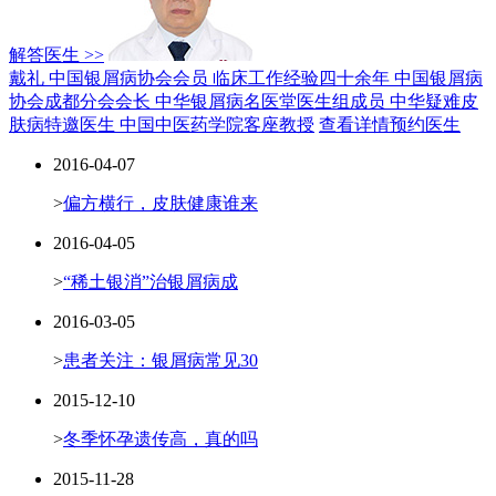
解答医生 >>
戴礼 中国银屑病协会会员
临床工作经验四十余年
中国银屑病
协会成都分会会长
中华银屑病名医堂医生组成员
中华疑难皮
肤病特邀医生
中国中医药学院客座教授
查看详情
预约医生
2016-04-07
>
偏方横行，皮肤健康谁来
2016-04-05
>
“稀土银消”治银屑病成
2016-03-05
>
患者关注：银屑病常见30
2015-12-10
>
冬季怀孕遗传高，真的吗
2015-11-28