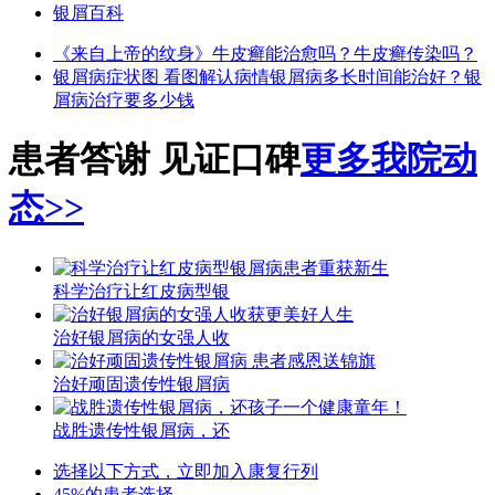
银屑百科
《来自上帝的纹身》
牛皮癣能治愈吗？
牛皮癣传染吗？
银屑病症状图 看图解认病情
银屑病多长时间能治好？
银
屑病治疗要多少钱
患者答谢 见证口碑
更多我院动
态>>
科学治疗让红皮病型银
治好银屑病的女强人收
治好顽固遗传性银屑病
战胜遗传性银屑病，还
选择以下方式，立即加入康复行列
45%的患者选择