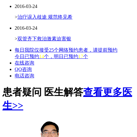
2016-03-24
>
治疗误入歧途 规范终见希
2016-03-24
>
双管齐下救治激素迫害银
每日我院仅接受25个网络预约患者，请提前预约
今日已预约
14
个，明日已预约
17
个
在线咨询
QQ咨询
电话咨询
患者疑问 医生解答
查看更多医
生>>